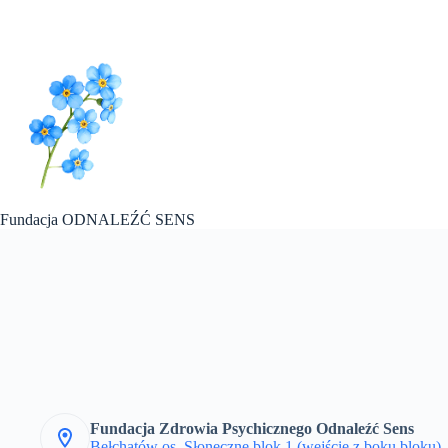
Przejdź
do
treści
Fundacja ODNALEŹĆ SENS
Fundacja Zdrowia Psychicznego Odnaleźć Sens
Bełchatów os. Słoneczne blok 1 (wejście z boku bloku)