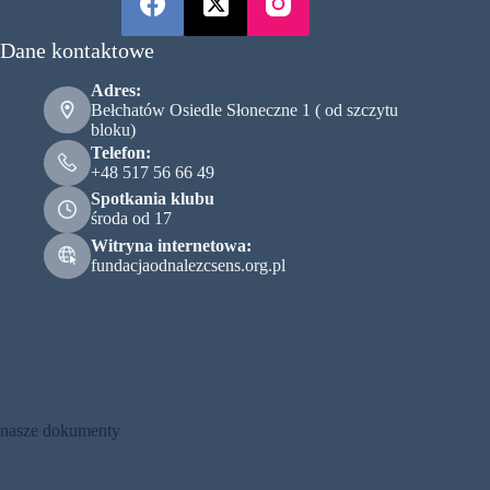
Dane kontaktowe
Adres:
Bełchatów Osiedle Słoneczne 1 ( od szczytu
bloku)
Telefon:
+48 517 56 66 49
Spotkania klubu
środa od 17
Witryna internetowa:
fundacjaodnalezcsens.org.pl
:
Relacja
ze
nasze dokumenty
zwiedzania
ruin
dworu