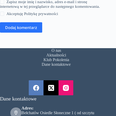
Zapisz moje imię i nazwisko, adres e-mail i stronę
internetową w tej przeglądarce do następnego komentowania.
Akceptuję
Politykę prywatności
Dodaj komentarz
O nas
Aktualności
Klub Pokolenia
Dane kontaktowe
Dane kontaktowe
Adres:
Bełchatów Osiedle Słoneczne 1 ( od szczytu