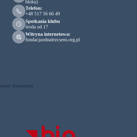
bloku)
Telefon:
+48 517 56 66 49
Spotkania klubu
środa od 17
Witryna internetowa:
fundacjaodnalezcsens.org.pl
:
Gala
seniorów
nasze dokumenty
w
Łodzi