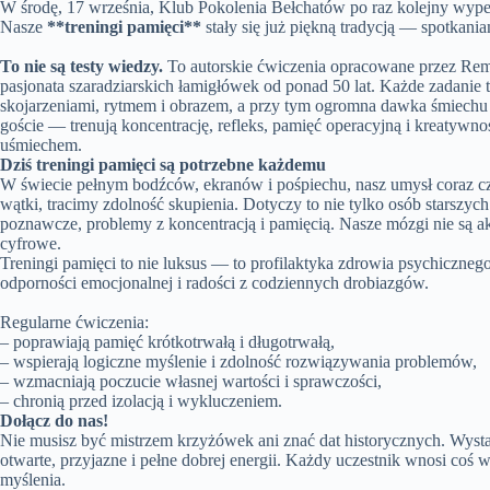
W środę, 17 września, Klub Pokolenia Bełchatów po raz kolejny wypeł
Nasze
**treningi pamięci**
stały się już piękną tradycją — spotkaniam
To nie są testy wiedzy.
To autorskie ćwiczenia opracowane przez Rem
pasjonata szaradziarskich łamigłówek od ponad 50 lat. Każde zadanie
skojarzeniami, rytmem i obrazem, a przy tym ogromna dawka śmiechu i
goście — trenują koncentrację, refleks, pamięć operacyjną i kreatywno
uśmiechem.
Dziś treningi pamięci są potrzebne każdemu
W świecie pełnym bodźców, ekranów i pośpiechu, nasz umysł coraz cz
wątki, tracimy zdolność skupienia. Dotyczy to nie tylko osób starszy
poznawcze, problemy z koncentracją i pamięcią. Nasze mózgi nie są a
cyfrowe.
Treningi pamięci to nie luksus — to profilaktyka zdrowia psychiczneg
odporności emocjonalnej i radości z codziennych drobiazgów.
Regularne ćwiczenia:
– poprawiają pamięć krótkotrwałą i długotrwałą,
– wspierają logiczne myślenie i zdolność rozwiązywania problemów,
– wzmacniają poczucie własnej wartości i sprawczości,
– chronią przed izolacją i wykluczeniem.
Dołącz do nas!
Nie musisz być mistrzem krzyżówek ani znać dat historycznych. Wysta
otwarte, przyjazne i pełne dobrej energii. Każdy uczestnik wnosi c
myślenia.