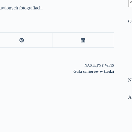
w
tawionych fotografiach.
O
NASTĘPNY
WPIS
Gala seniorów w Łodzi
N
A