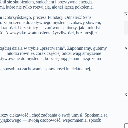
nił się skupieniem, śmiechem i pozytywną energią.
i, które nie tylko rozwijają, ale też łączą pokolenia.
N
i Dobrzyńskiego, prezesa Fundacji Odnaleźć Sens,
 to zaproszenie do aktywnego myślenia, zabawy słowem,
 radości. Uczestnicy — zarówno seniorzy, jak i młodsi
ść. A wszystko w atmosferze życzliwości, bez presji, z
ęściej działa w trybie „przetrwania”. Zapominamy, gubimy
A
ch — młodzi również coraz częściej odczuwają zmęczenie
ktywowane do myślenia, bo zastępują je nam urządzenia
o, sposób na zachowanie sprawności intelektualnej,
K
rczy ciekawość i chęć zadbania o swój umysł. Spotkania są
oś wyjątkowego — swoją osobowość, wspomnienia, sposób
B