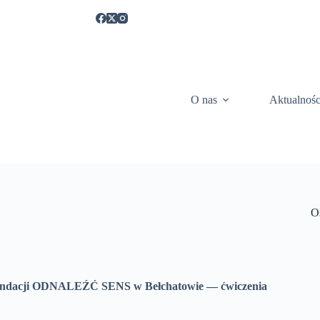
O nas
Aktualnośc
O
Fundacji ODNALEŹĆ SENS w Bełchatowie — ćwiczenia